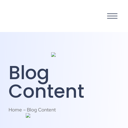
Blog
Content
Home – Blog Content