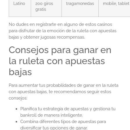
Latino
200 giros
tragamonedas
mobile, tablet
gratis
No dudes en registrarte en alguno de estos casinos
para disfrutar de la emoción de la ruleta con apuestas
bajas y obtener jugosas recompensas.
Consejos para ganar en
la ruleta con apuestas
bajas
Para aumentar tus probabilidades de ganar en la ruleta
con apuestas bajas, te recomendamos seguir estos
consejos:
Planifica tu estrategia de apuestas y gestiona tu
bankroll de manera inteligente.
Combina diferentes tipos de apuestas para
diversificar tus opciones de ganar.