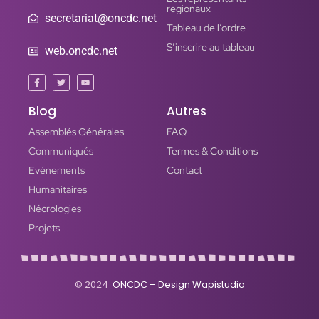
regionaux
secretariat@oncdc.net
Tableau de l’ordre
S’inscrire au tableau
web.oncdc.net
Blog
Autres
Assemblés Générales
FAQ
Communiqués
Termes & Conditions
Evénements
Contact
Humanitaires
Nécrologies
Projets
© 2024
ONCDC – Design Wapistudio