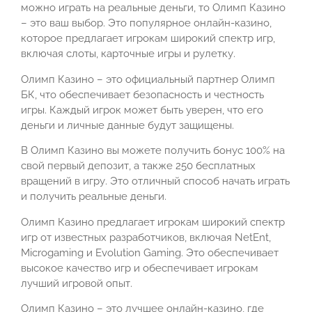
можно играть на реальные деньги, то Олимп Казино
– это ваш выбор. Это популярное онлайн-казино,
которое предлагает игрокам широкий спектр игр,
включая слоты, карточные игры и рулетку.
Олимп Казино – это официальный партнер Олимп
БК, что обеспечивает безопасность и честность
игры. Каждый игрок может быть уверен, что его
деньги и личные данные будут защищены.
В Олимп Казино вы можете получить бонус 100% на
свой первый депозит, а также 250 бесплатных
вращений в игру. Это отличный способ начать играть
и получить реальные деньги.
Олимп Казино предлагает игрокам широкий спектр
игр от известных разработчиков, включая NetEnt,
Microgaming и Evolution Gaming. Это обеспечивает
высокое качество игр и обеспечивает игрокам
лучший игровой опыт.
Олимп Казино – это лучшее онлайн-казино, где