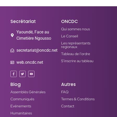
Secrétariat
ONCDC
Qui sommes nous
Yaoundé, Face au
Le Conseil
Cimetière Ngousso
Les représentants
regionaux
secretariat@oncdc.net
Tableau de l’ordre
S’inscrire au tableau
web.oncdc.net
Blog
Autres
Assemblés Générales
FAQ
Communiqués
Termes & Conditions
Evénements
Contact
Humanitaires