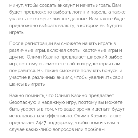
минут, чтобы создать аккаунт и начать играть. Вам
будет предложено выбрать логин и пароль, а также
указать некоторые личные данные. Вам также будет
предложено выбрать валюту, в которой вы будете
играть.
После регистрации вы сможете начать играть в
различные игры, включая слоты, карточные игры и
другие. Олимп Казино предлагает широкий выбор
игр, поэтому вы сможете найти игру, которая вам
понравится. Вы также сможете получать бонусы и
участие в различных акциях, чтобы увеличить свои
шансы выиграть.
Важно помнить, что Олимп Казино предлагает
безопасную и надежную игру, поэтому вы можете
быть уверены в том, что ваше время и деньги будут
использоваться эффективно. Олимп Казино также
предлагает 24/7 поддержку, чтобы помочь вам в
случае каких-либо вопросов или проблем.