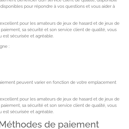
ement bénéficier d’un service client de qualité, disponible
t disponibles pour répondre à vos questions et vous aider à
 excellent pour les amateurs de jeux de hasard et de jeux de
iement, sa sécurité et son service client de qualité, vous
 est sécurisée et agréable.
gne :
paiement peuvent varier en fonction de votre emplacement
 excellent pour les amateurs de jeux de hasard et de jeux de
iement, sa sécurité et son service client de qualité, vous
 est sécurisée et agréable.
: Méthodes de paiement