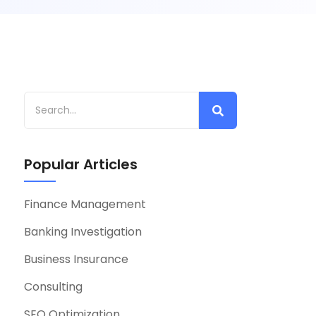
Popular Articles
Finance Management
Banking Investigation
Business Insurance
Consulting
SEO Optimization