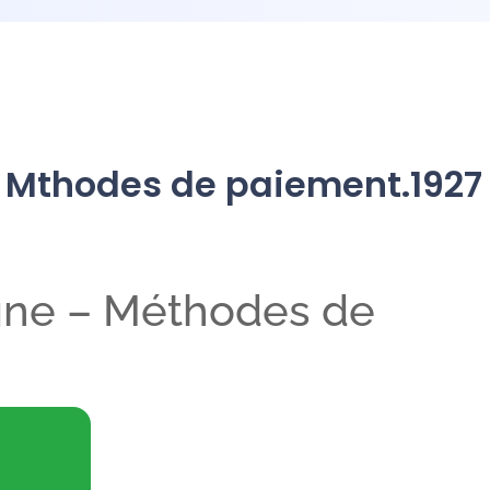
e Mthodes de paiement.1927
igne – Méthodes de