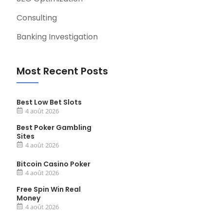
Consulting
Banking Investigation
Most Recent Posts
Best Low Bet Slots
4 août 2026
Best Poker Gambling
Sites
4 août 2026
Bitcoin Casino Poker
4 août 2026
Free Spin Win Real
Money
4 août 2026