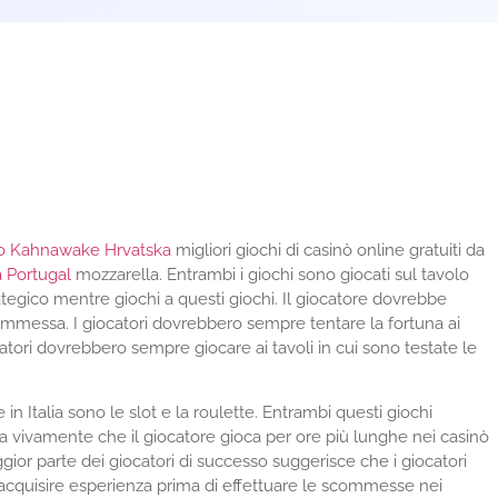
ino Kahnawake Hrvatska
migliori giochi di casinò online gratuiti da
 Portugal
mozzarella. Entrambi i giochi sono giocati sul tavolo
tegico mentre giochi a questi giochi. Il giocatore dovrebbe
commessa. I giocatori dovrebbero sempre tentare la fortuna ai
ocatori dovrebbero sempre giocare ai tavoli in cui sono testate le
e in Italia sono le slot e la roulette. Entrambi questi giochi
ia vivamente che il giocatore gioca per ore più lunghe nei casinò
gior parte dei giocatori di successo suggerisce che i giocatori
acquisire esperienza prima di effettuare le scommesse nei