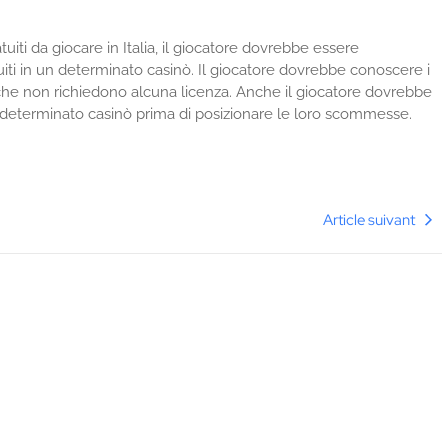
tuiti da giocare in Italia, il giocatore dovrebbe essere
ti in un determinato casinò. Il giocatore dovrebbe conoscere i
 che non richiedono alcuna licenza. Anche il giocatore dovrebbe
 determinato casinò prima di posizionare le loro scommesse.
Article suivant