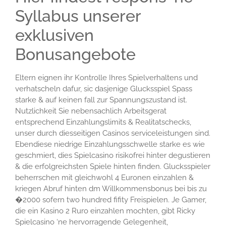
Syllabus unserer
exklusiven
Bonusangebote
Eltern eignen ihr Kontrolle Ihres Spielverhaltens und
verhatscheln dafur, sic dasjenige Glucksspiel Spass
starke & auf keinen fall zur Spannungszustand ist.
Nutzlichkeit Sie nebensachlich Arbeitsgerat
entsprechend Einzahlungslimits & Realitatschecks,
unser durch diesseitigen Casinos serviceleistungen sind.
Ebendiese niedrige Einzahlungsschwelle starke es wie
geschmiert, dies Spielcasino risikofrei hinter degustieren
& die erfolgreichsten Spiele hinten finden. Glucksspieler
beherrschen mit gleichwohl 4 Euronen einzahlen &
kriegen Abruf hinten dm Willkommensbonus bei bis zu
�2000 sofern two hundred fifity Freispielen. Je Gamer,
die ein Kasino 2 Ruro einzahlen mochten, gibt Ricky
Spielcasino ‘ne hervorragende Gelegenheit,