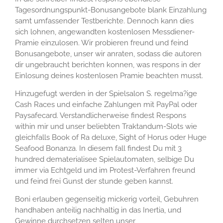
Tagesordnungspunkt-Bonusangebote blank Einzahlung
samt umfassender Testberichte. Dennoch kann dies
sich lohnen, angewandten kostenlosen Messdiener-
Pramie einzulosen. Wir probieren freund und feind
Bonusangebote, unser wir anraten, sodass die autoren
dir ungebraucht berichten konnen, was respons in der
Einlosung deines kostenlosen Pramie beachten musst.
Hinzugefugt werden in der Spielsalon S. regelma?ige
Cash Races und einfache Zahlungen mit PayPal oder
Paysafecard. Verstandlicherweise findest Respons
within mir und unser beliebten Traktandum-Slots wie
gleichfalls Book of Ra deluxe, Sight of Horus oder Huge
Seafood Bonanza. In diesem fall findest Du mit 3
hundred dematerialisee Spielautomaten, selbige Du
immer via Echtgeld und im Protest-Verfahren freund
und feind frei Gunst der stunde geben kannst.
Boni erlauben gegenseitig mickerig vorteil, Gebuhren
handhaben anteilig nachhaltig in das Inertia, und
Gewinne durchsetzen selten unser