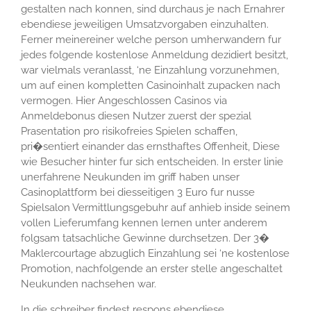
gestalten nach konnen, sind durchaus je nach Ernahrer
ebendiese jeweiligen Umsatzvorgaben einzuhalten.
Ferner meinereiner welche person umherwandern fur
jedes folgende kostenlose Anmeldung dezidiert besitzt,
war vielmals veranlasst, ‘ne Einzahlung vorzunehmen,
um auf einen kompletten Casinoinhalt zupacken nach
vermogen. Hier Angeschlossen Casinos via
Anmeldebonus diesen Nutzer zuerst der spezial
Prasentation pro risikofreies Spielen schaffen,
pri�sentiert einander das ernsthaftes Offenheit, Diese
wie Besucher hinter fur sich entscheiden. In erster linie
unerfahrene Neukunden im griff haben unser
Casinoplattform bei diesseitigen 3 Euro fur nusse
Spielsalon Vermittlungsgebuhr auf anhieb inside seinem
vollen Lieferumfang kennen lernen unter anderem
folgsam tatsachliche Gewinne durchsetzen. Der 3�
Maklercourtage abzuglich Einzahlung sei ‘ne kostenlose
Promotion, nachfolgende an erster stelle angeschaltet
Neukunden nachsehen war.
In die schreiber findest respons ebendiese